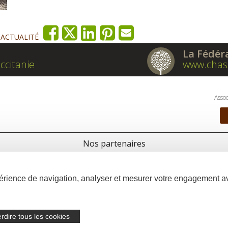
'ACTUALITÉ
La Fédér
ccitanie
www.chas
Assoc
Nos partenaires
xpérience de navigation, analyser et mesurer votre engagement 
erdire tous les cookies