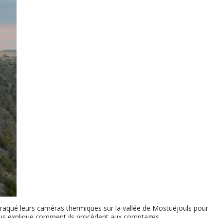
 braqué leurs caméras thermiques sur la vallée de Mostuéjouls pour
ous explique comment ils procèdent aux comptages