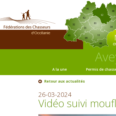
46
48
12
82
81
32
34
31
11
65
09
C
66
Ave
A la une
Permis de chass
Retour aux actualités
26-03-2024
Vidéo suivi mou