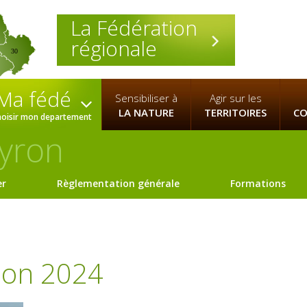
La Fédération
régionale
30
Ma fédé
Sensibiliser à
Agir sur les
LA NATURE
TERRITOIRES
CO
hoisir mon departement
yron
er
Règlementation générale
Formations
flon 2024