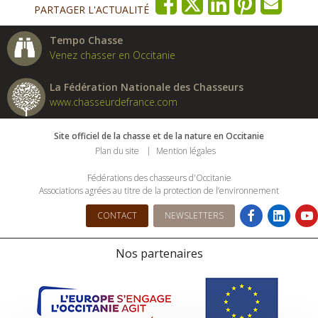
PARTAGER L'ACTUALITÉ
Tempo Chasse
Venez chasser en Occitanie
La Fédération Nationale des Chasseurs
www.chasseurdefrance.com
Site officiel de la chasse et de la nature en Occitanie
Plan du site
Mention légales
Fédérations des chasseurs d'Occitanie
Associations agrées au titre de la protection de l’environnement
CONTACT
NEWSLETTERS
Nos partenaires