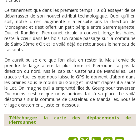
Certainement que dans les premiers temps il a dû essayer de se
débarrasser de son nouvel attribut technologique. Quoi qu’il en
soit, notre « cerf augmenté » a ensuite pris la direction de
Montagnac et s’est offert un petit périple entre Sarreméjanette,
Duc et Randière. Pierrounet circule à couvert, longe les haies,
reste à cœur dans les bois. Un rapide passage sur la commune
de Saint-Côme d’Olt et le voilà déjà de retour sous le hameau de
Lassouts.
On aurait pu se dire que l’on allait en rester là. Mais l’envie de
prendre le large a été la plus forte et Pierrounet a pris la
direction du nord. Mis le cap sur Castelnau de Mandailles. Les
traces virtuelles que nous laisse le GPS le donnent d’abord dans
les prairies sous le moulin du Gourg et l’instant d’après il a sauté
le Lot. On imagine qu’il a emprunté l’îlot du Gourg pour traverser.
Du moins c’est ce que nous aurions fait à sa place. Le voilà
désormais sur la commune de Castelnau de Mandailles. Sous le
village exactement. Juste en dessous.
Téléchargez la carte des déplacements de
Pierrounnet