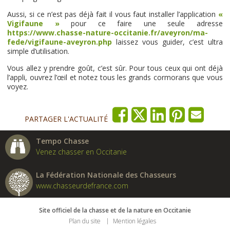
Aussi, si ce n’est pas déjà fait il vous faut installer l’application
«
Vigifaune »
pour ce faire une seule adresse
https://www.chasse-nature-occitanie.fr/aveyron/ma-
fede/vigifaune-aveyron.php
laissez vous guider, c’est ultra
simple d’utilisation.
Vous allez y prendre goût, c’est sûr. Pour tous ceux qui ont déjà
l’appli, ouvrez l’œil et notez tous les grands cormorans que vous
voyez.
PARTAGER L'ACTUALITÉ
Tempo Chasse
Venez chasser en Occitanie
La Fédération Nationale des Chasseurs
www.chasseurdefrance.com
Site officiel de la chasse et de la nature en Occitanie
Plan du site
Mention légales