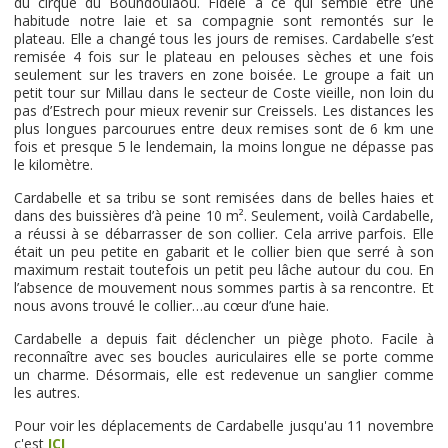
du cirque du Boundoulaou. Fidèle à ce qui semble être une
habitude notre laie et sa compagnie sont remontés sur le
plateau. Elle a changé tous les jours de remises. Cardabelle s’est
remisée 4 fois sur le plateau en pelouses sèches et une fois
seulement sur les travers en zone boisée. Le groupe a fait un
petit tour sur Millau dans le secteur de Coste vieille, non loin du
pas d’Estrech pour mieux revenir sur Creissels. Les distances les
plus longues parcourues entre deux remises sont de 6 km une
fois et presque 5 le lendemain, la moins longue ne dépasse pas
le kilomètre.
Cardabelle et sa tribu se sont remisées dans de belles haies et
dans des buissières d’à peine 10 m². Seulement, voilà Cardabelle,
a réussi à se débarrasser de son collier. Cela arrive parfois. Elle
était un peu petite en gabarit et le collier bien que serré à son
maximum restait toutefois un petit peu lâche autour du cou. En
l’absence de mouvement nous sommes partis à sa rencontre. Et
nous avons trouvé le collier…au cœur d’une haie.
Cardabelle a depuis fait déclencher un piège photo. Facile à
reconnaître avec ses boucles auriculaires elle se porte comme
un charme. Désormais, elle est redevenue un sanglier comme
les autres.
Pour voir les déplacements de Cardabelle jusqu'au 11 novembre
c'est
ICI