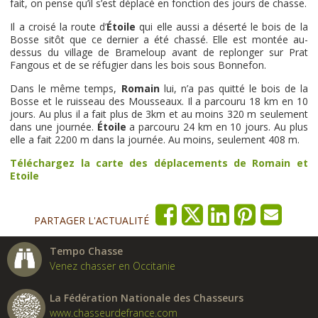
fait, on pense qu’il s’est déplacé en fonction des jours de chasse.
Il a croisé la route d’
Étoile
qui elle aussi a déserté le bois de la
Bosse sitôt que ce dernier a été chassé. Elle est montée au-
dessus du village de Brameloup avant de replonger sur Prat
Fangous et de se réfugier dans les bois sous Bonnefon.
Dans le même temps,
Romain
lui, n’a pas quitté le bois de la
Bosse et le ruisseau des Mousseaux. Il a parcouru 18 km en 10
jours. Au plus il a fait plus de 3km et au moins 320 m seulement
dans une journée.
Étoile
a parcouru 24 km en 10 jours. Au plus
elle a fait 2200 m dans la journée. Au moins, seulement 408 m.
Téléchargez la carte des déplacements de Romain et
Etoile
PARTAGER L'ACTUALITÉ
Tempo Chasse
Venez chasser en Occitanie
La Fédération Nationale des Chasseurs
www.chasseurdefrance.com