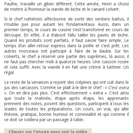
Paulhe, travaille un gibier différent. Cette année, Henri a choisi
de mettre à l’honneur la viande de biche et le canard colvert.
Si le chef ruthénois affectionne de sortir des sentiers battus, il
n’oublie pas pour autant les fondamentaux. Aussi, dans un
premier temps, le cours de cuisine s’est transformé en cours de
découpe. En effet, il a d’abord fallu tailler les pavés de biche.
Quand les produits sont parfaits, il faut savoir faire simple. Le
temps d’un aller-retour express dans la poêle et c’est prêt. Les
autres morceaux ont participé à faire de la daube. Sur les
colverts, le chef a réservé une partie des suprêmes, là aussi, il
ne faut pas chercher midi à quatorze heures. Une cuisson rosée
et cela suffit. Avec la viande il en fait une crème à tartiner. Un
régal.
Le reste de la venaison a rejoint des crépines qui ont cuit dans le
jus des carcasses. Comme se plaît à le dire le chef : «
C’est extra
». On en dira pas plus. C’est effectivement « extra ». C’est ainsi
que toute la matinée, étape après étape, les apprenants
prennent des notes, posent des questions, participent à tous les
stades de toutes les préparations. Un cours, un vrai, qui allie
théorie, pratique, bonne humeur et convivialité et qui comme il
se doit se soldera par un passage à table.
Cliquez sur l'image pour voir la vidéo