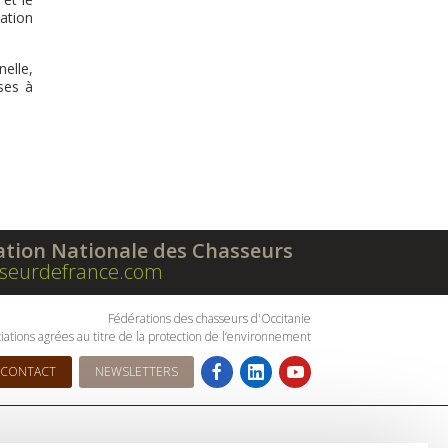
ation
elle,
ses à
ation Nationale des Chasseurs
seurdefrance.com
Fédérations des chasseurs d'Occitanie
iations agrées au titre de la protection de l’environnement
CONTACT
NEWSLETTERS