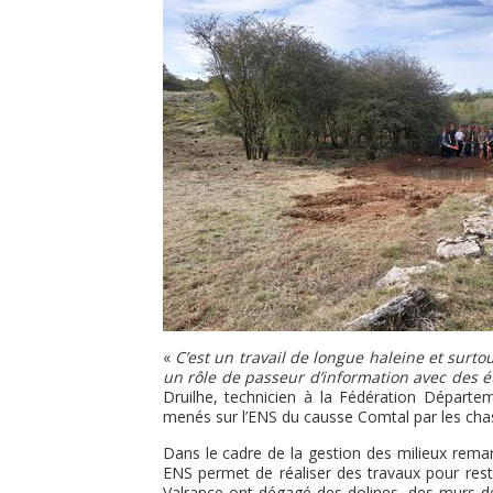
«
C’est un travail de longue haleine et surto
un rôle de passeur d’information avec des ét
Druilhe, technicien à la Fédération Départe
menés sur l’ENS du causse Comtal par les chass
Dans le cadre de la gestion des milieux rema
ENS permet de réaliser des travaux pour restau
Valrance ont dégagé des dolines, des murs de 