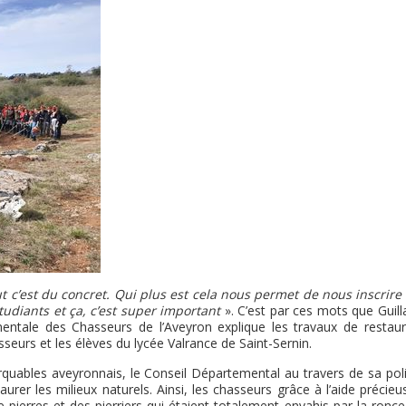
ut c’est du concret. Qui plus est cela nous permet de nous inscrire
udiants et ça, c’est super important
». C’est par ces mots que Guil
mentale des Chasseurs de l’Aveyron explique les travaux de restaur
eurs et les élèves du lycée Valrance de Saint-Sernin.
rquables aveyronnais, le Conseil Départemental au travers de sa poli
rer les milieux naturels. Ainsi, les chasseurs grâce à l’aide précie
pierres et des pierriers qui étaient totalement envahis par la ronce 