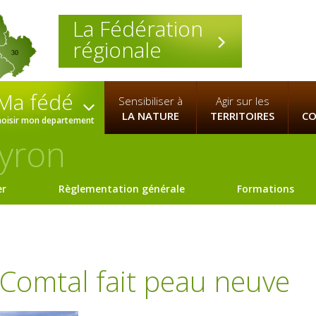
La Fédération
régionale
30
Ma fédé
Sensibiliser à
Agir sur les
LA NATURE
TERRITOIRES
CO
hoisir mon departement
yron
er
Règlementation générale
Formations
Comtal fait peau neuve