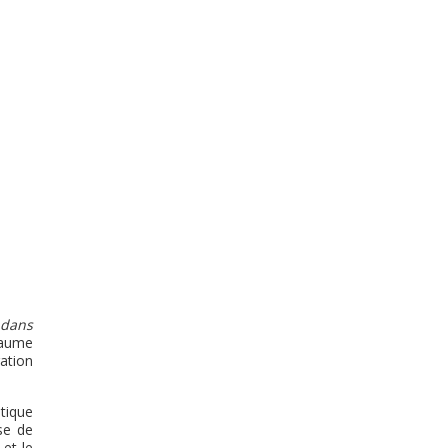
 dans
laume
ation
tique
use de
et le