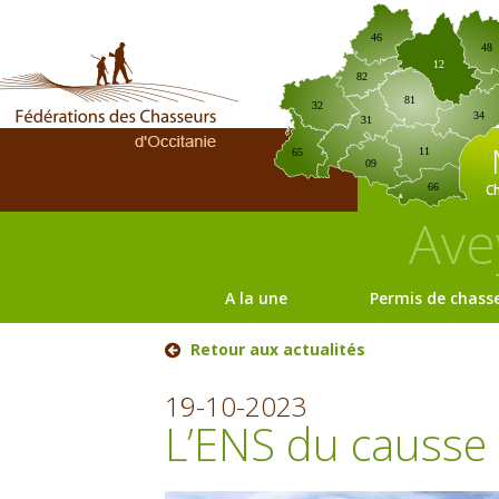
46
48
12
82
81
32
34
31
11
65
09
C
66
Ave
A la une
Permis de chass
Retour aux actualités
19-10-2023
L’ENS du causse 