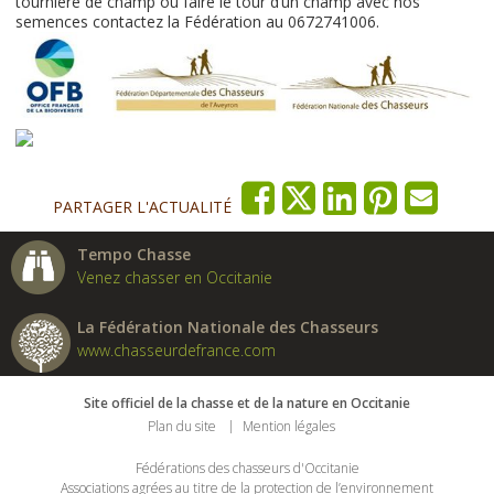
tournière de champ ou faire le tour d’un champ avec nos
semences contactez la Fédération au 0672741006.
PARTAGER L'ACTUALITÉ
Tempo Chasse
Venez chasser en Occitanie
La Fédération Nationale des Chasseurs
www.chasseurdefrance.com
Site officiel de la chasse et de la nature en Occitanie
Plan du site
Mention légales
Fédérations des chasseurs d'Occitanie
Associations agrées au titre de la protection de l’environnement