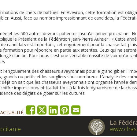
ormations de chefs de battues. En Aveyron, cette formation est obliga
gibier. Aussi, face au nombre impressionnant de candidats, la Fédérat
ée et les 500 autres devront patienter jusqu'à l'année prochaine. N
xplique le Président de la Fédération Jean-Pierre Auhtier : « Cette anné
e de candidats est important, cet engouement pour la chasse fait plais
de formation pour répondre en partie aux attentes. Ceux qui ne seront
ngé d'un an. Pour nous c'est une véritable réussite de voir qu'autan
 ».
nt l'engouement des chasseurs aveyronnais pour le grand gibier il imp
dés, grands ou petits et les sangliers sont nombreux. L'analyse des carn
 déjà on sait que les chasseurs aveyronnais ont organisé l'année der
chiffre impressionnant traduit tout à la fois le dynamisme de la chas
cidence des dégâts de gibier sur les cultures.
'ACTUALITÉ
La Fédér
ccitanie
www.chas