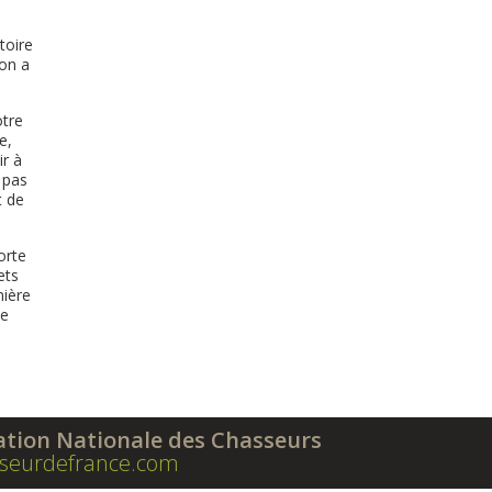
toire
ion a
otre
e,
ir à
 pas
t de
orte
ets
nière
se
ation Nationale des Chasseurs
seurdefrance.com