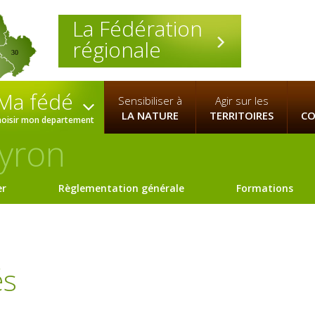
La Fédération
régionale
30
Ma fédé
Sensibiliser à
Agir sur les
LA NATURE
TERRITOIRES
CO
hoisir mon departement
yron
er
Règlementation générale
Formations
és