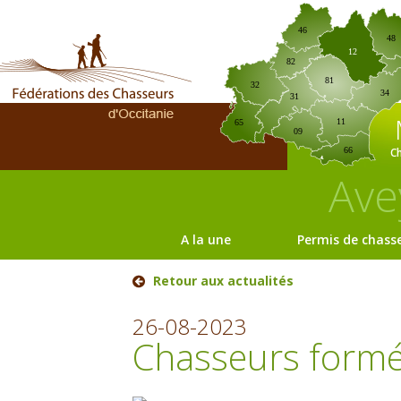
46
48
12
82
81
32
34
31
11
65
09
C
66
Ave
A la une
Permis de chass
Retour aux actualités
26-08-2023
Chasseurs form