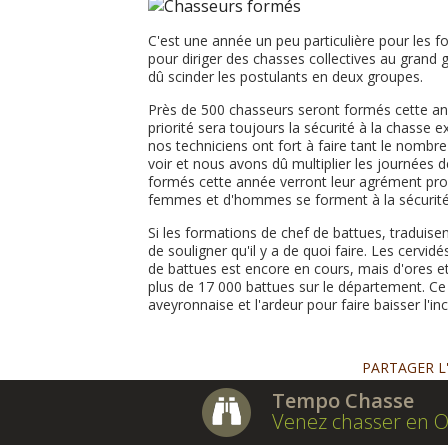
C'est une année un peu particulière pour les f
pour diriger des chasses collectives au grand 
dû scinder les postulants en deux groupes.
Près de 500 chasseurs seront formés cette ann
priorité sera toujours la sécurité à la chasse e
nos techniciens ont fort à faire tant le nombr
voir et nous avons dû multiplier les journées 
formés cette année verront leur agrément prolo
femmes et d'hommes se forment à la sécurité
Si les formations de chef de battues, traduise
de souligner qu'il y a de quoi faire. Les cervi
de battues est encore en cours, mais d'ores et
plus de 17 000 battues sur le département. Ce 
aveyronnaise et l'ardeur pour faire baisser l'in
PARTAGER L
Tempo Chasse
Venez chasser en O