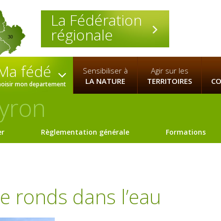
La Fédération
régionale
30
Ma fédé
Sensibiliser à
Agir sur les
LA NATURE
TERRITOIRES
CO
hoisir mon departement
yron
er
Règlementation générale
Formations
 ronds dans l’eau