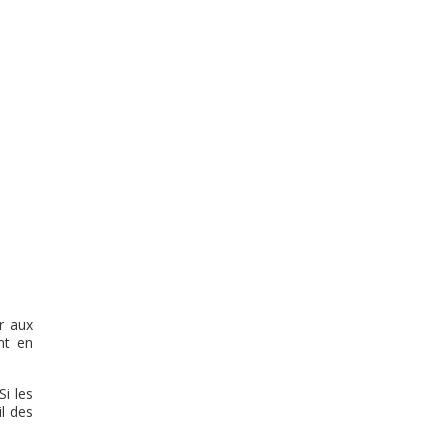
r aux
nt en
Si les
il des