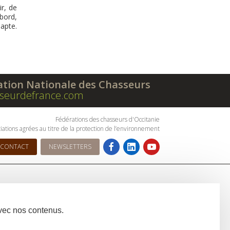
ir, de
bord,
apte.
ation Nationale des Chasseurs
seurdefrance.com
Fédérations des chasseurs d'Occitanie
iations agrées au titre de la protection de l’environnement
CONTACT
NEWSLETTERS
avec nos contenus.