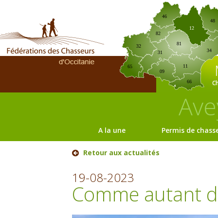
46
48
12
82
81
32
34
31
11
65
09
C
66
Ave
A la une
Permis de chass
Retour aux actualités
19-08-2023
Comme autant de