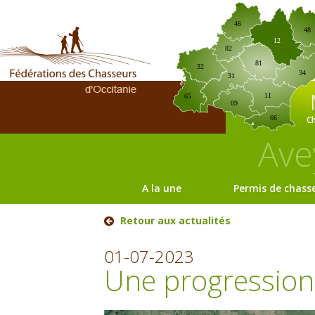
46
48
12
82
81
32
34
31
11
65
09
C
66
Ave
A la une
Permis de chass
Retour aux actualités
01-07-2023
Une progression 