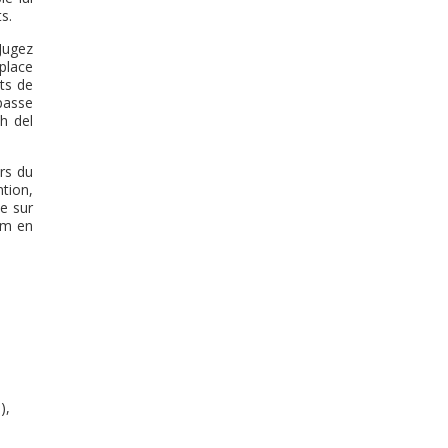
s.
Jugez
place
ts de
 passe
h del
rs du
ntion,
ue sur
km en
),