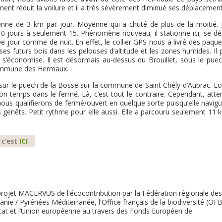
lement réduit la voilure et il a très sévèrement diminué ses déplacement
enne de 3 km par jour. Moyenne qui a chuté de plus de la moitié. 
0 jours à seulement 15. Phénomène nouveau, il stationne ici, se dé
e jour comme de nuit. En effet, le collier GPS nous a livré des paque
e ses futurs bois dans les pelouses d’altitude et les zones humides. Il
s’économise. Il est désormais au-dessus du Brouillet, sous le puec
commune des Hermaux.
ur le puech de la Bosse sur la commune de Saint Chély-d’Aubrac. Lo
 son temps dans le fermé. Là, c’est tout le contraire. Cependant, atte
 nous qualifierons de fermé/ouvert en quelque sorte puisqu’elle navig
 genêts. Petit rythme pour elle aussi. Elle a parcouru seulement 11 
 c'est
ICI
projet MACERVUS de l'écocontribution par la Fédération régionale des
nie / Pyrénées Méditerranée, l'Office français de la biodiversité (OFB
État et l’Union européenne au travers des Fonds Européen de