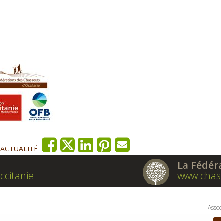
'ACTUALITÉ
La Fédér
ccitanie
www.chas
Assoc