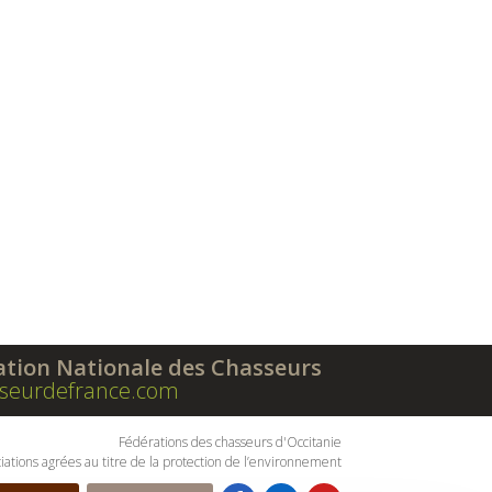
ation Nationale des Chasseurs
seurdefrance.com
Fédérations des chasseurs d'Occitanie
iations agrées au titre de la protection de l’environnement