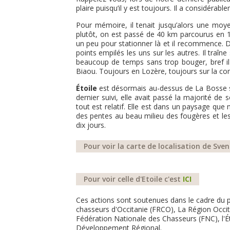
plaire puisqu’il y est toujours. Il a considérab
Pour mémoire, il tenait jusqu’alors une moy
plutôt, on est passé de 40 km parcourus en 1
un peu pour stationner là et il recommence. D
points empilés les uns sur les autres. Il traîn
beaucoup de temps sans trop bouger, bref il 
Biaou. Toujours en Lozère, toujours sur la 
Étoile
est désormais au-dessus de La Bosse s
dernier suivi, elle avait passé la majorité de
tout est relatif. Elle est dans un paysage que
des pentes au beau milieu des fougères et les
dix jours.
Pour voir la carte de localisation de Sven
Pour voir celle d'Etoile c'est
ICI
Ces actions sont soutenues dans le cadre du 
chasseurs d'Occitanie (FRCO), La Région Occita
Fédération Nationale des Chasseurs (FNC), l'
Développement Régional.