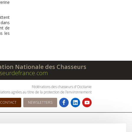
erine
attent
 dans
nt de
s les
ation Nationale des Chasseurs
seurdefrance.com
Fédérations des chasseurs d'Occitanie
iations agrées au titre de la protection de l’environnement
CONTACT
NEWSLETTERS