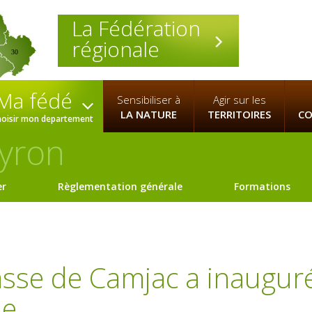
La Fédération
régionale
30
Ma fédé
Sensibiliser à
Agir sur les
LA NATURE
TERRITOIRES
CO
hoisir mon departement
yron
er
Règlementation générale
Formations
asse de Camjac a inaugur
e.