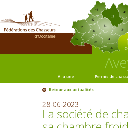
46
48
12
82
81
32
34
31
11
65
09
C
66
Ave
A la une
Permis de chass
Retour aux actualités
28-06-2023
La société de ch
sa chambre froid