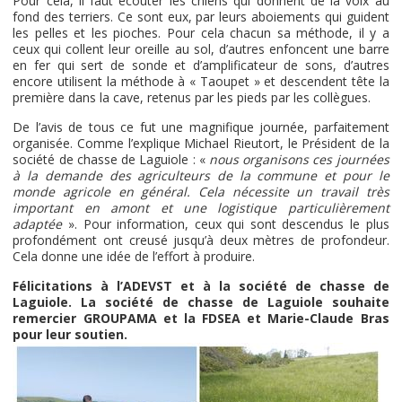
Pour cela, il faut écouter les chiens qui donnent de la voix au
fond des terriers. Ce sont eux, par leurs aboiements qui guident
les pelles et les pioches. Pour cela chacun sa méthode, il y a
ceux qui collent leur oreille au sol, d’autres enfoncent une barre
en fer qui sert de sonde et d’amplificateur de sons, d’autres
encore utilisent la méthode à « Taoupet » et descendent tête la
première dans la cave, retenus par les pieds par les collègues.
De l’avis de tous ce fut une magnifique journée, parfaitement
organisée. Comme l’explique Michael Rieutort, le Président de la
société de chasse de Laguiole : «
nous organisons ces journées
à la demande des agriculteurs de la commune et pour le
monde agricole en général. Cela nécessite un travail très
important en amont et une logistique particulièrement
adaptée
». Pour information, ceux qui sont descendus le plus
profondément ont creusé jusqu’à deux mètres de profondeur.
Cela donne une idée de l’effort à produire.
Félicitations à l’ADEVST et à la société de chasse de
Laguiole. La société de chasse de Laguiole souhaite
remercier GROUPAMA et la FDSEA et Marie-Claude Bras
pour leur soutien.