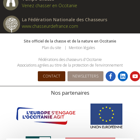
Venez chasser en Occitanie
La Fédération Nationale des Chasseurs
www.chasseurdefrance.com
Site officiel de la chasse et de la nature en Occitanie
Plan du site
Mention légales
Fédérations des chasseurs d'Occitanie
Associations agrées au titre de la protection de l’environnement
CONTACT
NEWSLETTERS
Nos partenaires