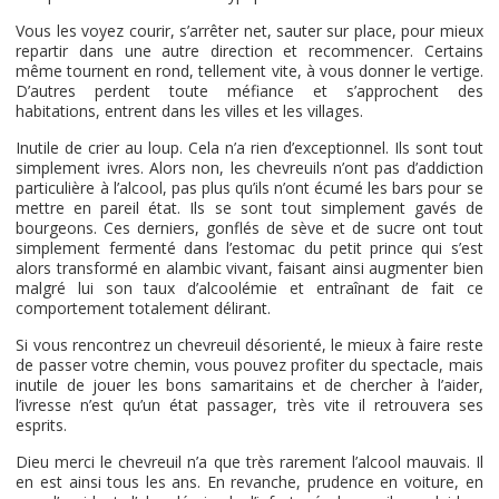
Vous les voyez courir, s’arrêter net, sauter sur place, pour mieux
repartir dans une autre direction et recommencer. Certains
même tournent en rond, tellement vite, à vous donner le vertige.
D’autres perdent toute méfiance et s’approchent des
habitations, entrent dans les villes et les villages.
Inutile de crier au loup. Cela n’a rien d’exceptionnel. Ils sont tout
simplement ivres. Alors non, les chevreuils n’ont pas d’addiction
particulière à l’alcool, pas plus qu’ils n’ont écumé les bars pour se
mettre en pareil état. Ils se sont tout simplement gavés de
bourgeons. Ces derniers, gonflés de sève et de sucre ont tout
simplement fermenté dans l’estomac du petit prince qui s’est
alors transformé en alambic vivant, faisant ainsi augmenter bien
malgré lui son taux d’alcoolémie et entraînant de fait ce
comportement totalement délirant.
Si vous rencontrez un chevreuil désorienté, le mieux à faire reste
de passer votre chemin, vous pouvez profiter du spectacle, mais
inutile de jouer les bons samaritains et de chercher à l’aider,
l’ivresse n’est qu’un état passager, très vite il retrouvera ses
esprits.
Dieu merci le chevreuil n’a que très rarement l’alcool mauvais. Il
en est ainsi tous les ans. En revanche, prudence en voiture, en