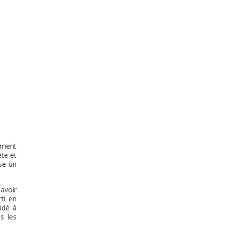
lement
ête et
èse un
avoir
ti en
idé à
s les