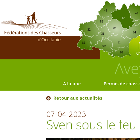
46
48
12
82
81
32
34
31
11
65
09
C
66
Ave
A la une
Permis de chass
Retour aux actualités
07-04-2023
Sven sous le feu