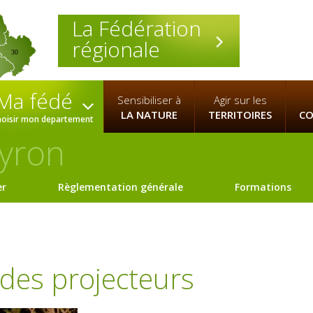
La Fédération
régionale
30
Ma fédé
Sensibiliser à
Agir sur les
LA NATURE
TERRITOIRES
CO
hoisir mon departement
yron
er
Règlementation générale
Formations
 des projecteurs