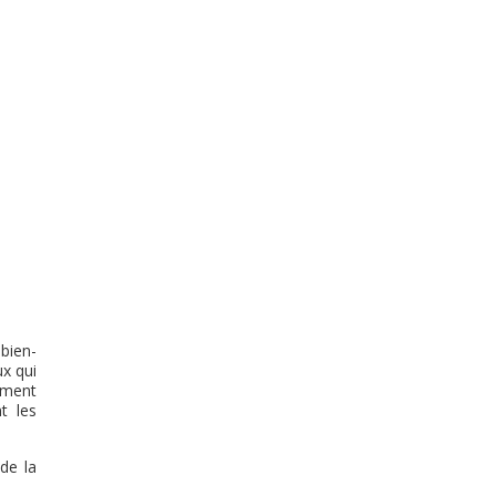
 bien-
ux qui
uement
t les
 de la