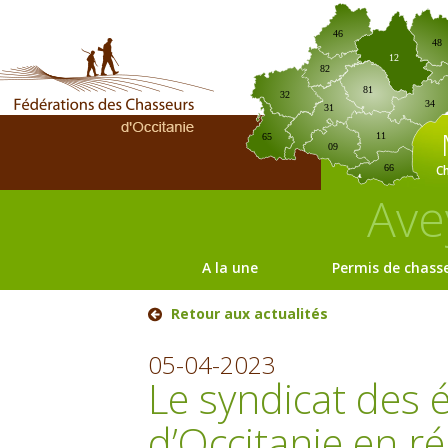
46
48
12
82
81
32
34
31
11
65
09
C
66
Ave
A la une
Permis de chass
Retour aux actualités
05-04-2023
Le syndicat des é
d’Occitanie en r