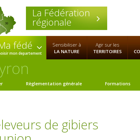
La Fédération
régionale
30
Ma fédé
Sensibiliser à
Agir sur les
LA NATURE
TERRITOIRES
CO
hoisir mon departement
yron
er
Règlementation générale
Formations
leveurs de gibiers
éunion