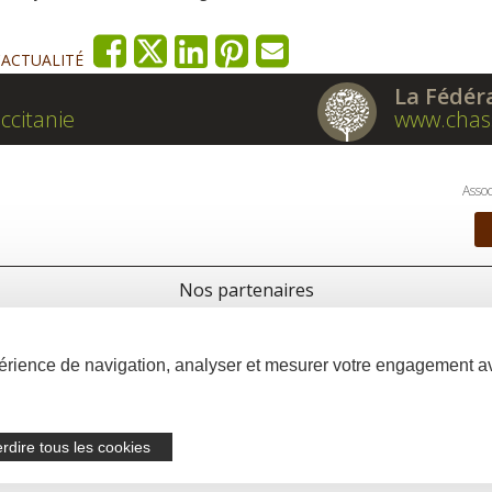
'ACTUALITÉ
La Fédér
ccitanie
www.chas
Assoc
Nos partenaires
xpérience de navigation, analyser et mesurer votre engagement 
erdire tous les cookies