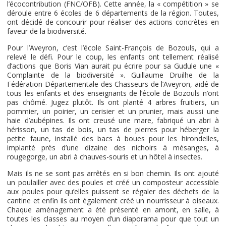
l’écocontribution (FNC/OFB). Cette année, la « compétition » se
déroule entre 6 écoles de 6 départements de la région. Toutes,
ont décidé de concourir pour réaliser des actions concrètes en
faveur de la biodiversité.
Pour l’Aveyron, c’est l’école Saint-François de Bozouls, qui a
relevé le défi. Pour le coup, les enfants ont tellement réalisé
d’actions que Boris Vian aurait pu écrire pour sa Gudule une «
Complainte de la biodiversité ». Guillaume Druilhe de la
Fédération Départementale des Chasseurs de l’Aveyron, aidé de
tous les enfants et des enseignants de l’école de Bozouls n’ont
pas chômé. Jugez plutôt. Ils ont planté 4 arbres fruitiers, un
pommier, un poirier, un cerisier et un prunier, mais aussi une
haie d’aubépines. Ils ont creusé une mare, fabriqué un abri à
hérisson, un tas de bois, un tas de pierres pour héberger la
petite faune, installé des bacs à boues pour les hirondelles,
implanté près d’une dizaine des nichoirs à mésanges, à
rougegorge, un abri à chauves-souris et un hôtel à insectes.
Mais ils ne se sont pas arrêtés en si bon chemin. Ils ont ajouté
un poulailler avec des poules et créé un composteur accessible
aux poules pour qu’elles puissent se régaler des déchets de la
cantine et enfin ils ont également créé un nourrisseur à oiseaux.
Chaque aménagement a été présenté en amont, en salle, à
toutes les classes au moyen d’un diaporama pour que tout un