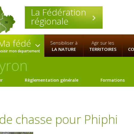
La Fédération
régionale
30
Ma fédé
Sensibiliser à
Agir sur les
LA NATURE
TERRITOIRES
CO
hoisir mon departement
yron
er
Règlementation générale
Formations
de chasse pour Phiphi