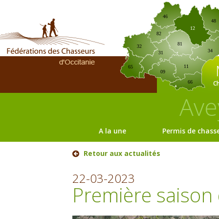
46
48
12
82
81
32
34
31
11
65
09
C
66
Ave
A la une
Permis de chass
Retour aux actualités
22-03-2023
Première saison 