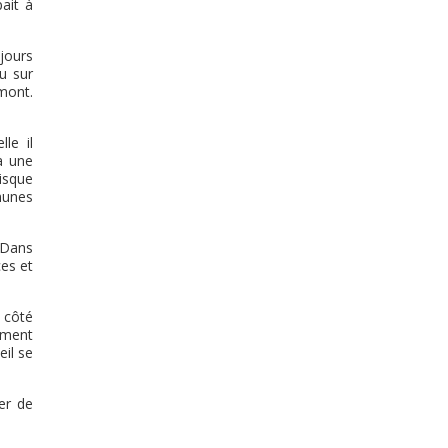
ait à
jours
nu sur
mont.
le il
à une
isque
munes
. Dans
es et
e côté
ement
eil se
er de