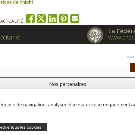
ations de Phiphi
'ACTUALITÉ
La Fédér
ccitanie
www.chas
Assoc
Nos partenaires
xpérience de navigation, analyser et mesurer votre engagement 
erdire tous les cookies