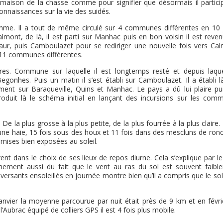
a maison de la chasse comme pour signifier que désormais il particip
connaissances sur la vie des suidés.
 rythme. Il a tout de même circulé sur 4 communes différentes en 10 
almont, de là, il est parti sur Manhac puis en bon voisin il est reve
Viaur, puis Camboulazet pour se rediriger une nouvelle fois vers Cal
 11 communes différentes.
s. Commune sur laquelle il est longtemps resté et depuis laquel
gonhes. Puis un matin il s’est établi sur Camboulazet. Il a établi l
ent sur Baraqueville, Quins et Manhac. Le pays a dû lui plaire pu
produit là le schéma initial en lançant des incursions sur les com
e la plus grosse à la plus petite, de la plus fourrée à la plus claire
 une haie, 15 fois sous des houx et 11 fois dans des mescluns de ronc
emises bien exposées au soleil.
vent dans le choix de ses lieux de repos diurne. Cela s’explique par l
tainement aussi du fait que le vent au ras du sol est souvent faibl
 versants ensoleillés en journée montre bien qu’il a compris que le sol
janvier la moyenne parcourue par nuit était près de 9 km et en févri
’Aubrac équipé de colliers GPS il est 4 fois plus mobile.