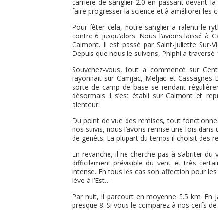
carrière de sanglier 2.0 en passant devant l
faire progresser la science et à améliorer les 
Pour fêter cela, notre sanglier a ralenti le
contre 6 jusqu’alors. Nous l’avions laissé à C
Calmont. Il est passé par Saint-Juliette Sur-
Depuis que nous le suivons, Phiphi a traversé
Souvenez-vous, tout a commencé sur Centre
rayonnait sur Camjac, Meljac et Cassagnes-Be
sorte de camp de base se rendant régulièrem
désormais il s’est établi sur Calmont et re
alentour.
Du point de vue des remises, tout fonctionne. D
nos suivis, nous l’avons remisé une fois dans
de genêts. La plupart du temps il choisit des r
En revanche, il ne cherche pas à s’abriter du 
difficilement prévisible du vent et très cer
intense. En tous les cas son affection pour les
lève à l’Est…
Par nuit, il parcourt en moyenne 5.5 km. En 
presque 8. Si vous le comparez à nos cerfs de l