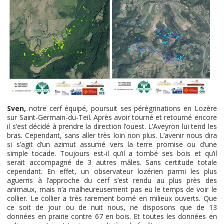
Sven,
notre cerf équipé, poursuit ses pérégrinations en Lozère
sur Saint-Germain-du-Teil. Après avoir tourné et retourné encore
il s’est décidé à prendre la direction l’ouest. L’Aveyron lui tend les
bras. Cependant, sans aller très loin non plus. L’avenir nous dira
si s’agit d’un azimut assumé vers la terre promise ou d’une
simple tocade. Toujours est-il qu’il a tombé ses bois et qu’il
serait accompagné de 3 autres mâles. Sans certitude totale
cependant. En effet, un observateur lozérien parmi les plus
aguerris à l’approche du cerf s’est rendu au plus près des
animaux, mais n’a malheureusement pas eu le temps de voir le
collier. Le collier a très rarement borné en milieux ouverts. Que
ce soit de jour ou de nuit nous, ne disposons que de 13
données en prairie contre 67 en bois. Et toutes les données en