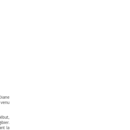
Diane
 venu
ébut,
bier.
nt la