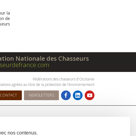
ur la
ton de
seurs
ation Nationale des Chasseurs
seurdefrance.com
Fédérations des chasseurs d'Occitanie
iations agrées au titre de la protection de l’environnement
CONTACT
NEWSLETTERS
avec nos contenus.