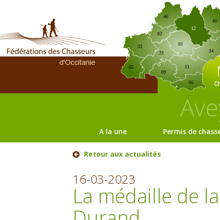
46
48
12
82
81
32
34
31
11
65
09
C
66
Ave
A la une
Permis de chass
Retour aux actualités
16-03-2023
La médaille de l
Durand