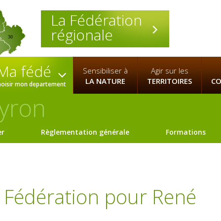
La Fédération
régionale
30
Ma fédé
Sensibiliser à
Agir sur les
LA NATURE
TERRITOIRES
CO
hoisir mon departement
yron
er
Règlementation générale
Formations
a Fédération pour René