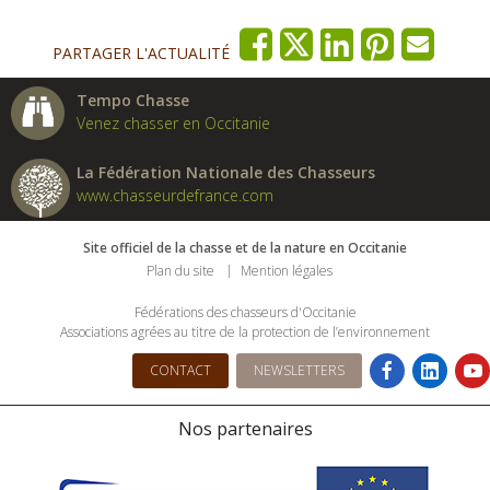
PARTAGER L'ACTUALITÉ
Tempo Chasse
Venez chasser en Occitanie
La Fédération Nationale des Chasseurs
www.chasseurdefrance.com
Site officiel de la chasse et de la nature en Occitanie
Plan du site
Mention légales
Fédérations des chasseurs d'Occitanie
Associations agrées au titre de la protection de l’environnement
CONTACT
NEWSLETTERS
Nos partenaires