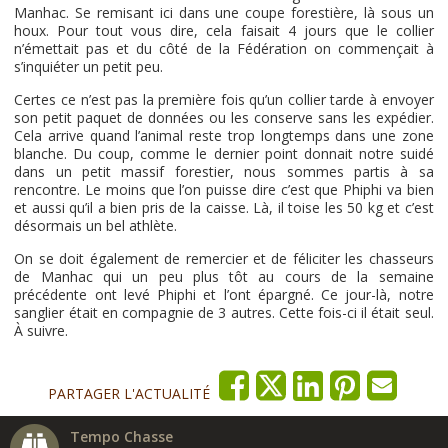
Manhac. Se remisant ici dans une coupe forestière, là sous un
houx. Pour tout vous dire, cela faisait 4 jours que le collier
n’émettait pas et du côté de la Fédération on commençait à
s’inquiéter un petit peu.
Certes ce n’est pas la première fois qu’un collier tarde à envoyer
son petit paquet de données ou les conserve sans les expédier.
Cela arrive quand l’animal reste trop longtemps dans une zone
blanche. Du coup, comme le dernier point donnait notre suidé
dans un petit massif forestier, nous sommes partis à sa
rencontre. Le moins que l’on puisse dire c’est que Phiphi va bien
et aussi qu’il a bien pris de la caisse. Là, il toise les 50 kg et c’est
désormais un bel athlète.
On se doit également de remercier et de féliciter les chasseurs
de Manhac qui un peu plus tôt au cours de la semaine
précédente ont levé Phiphi et l’ont épargné. Ce jour-là, notre
sanglier était en compagnie de 3 autres. Cette fois-ci il était seul.
À suivre.
PARTAGER L'ACTUALITÉ
Tempo Chasse