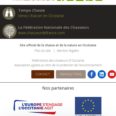
Tempo Chasse
Venez chasser en Occitanie
La Fédération Nationale des Chasseurs
www.chasseurdefrance.com
Site officiel de la chasse et de la nature en Occitanie
Plan du site
Mention légales
Fédérations des chasseurs d'Occitanie
Associations agrées au titre de la protection de l’environnement
CONTACT
NEWSLETTERS
Nos partenaires