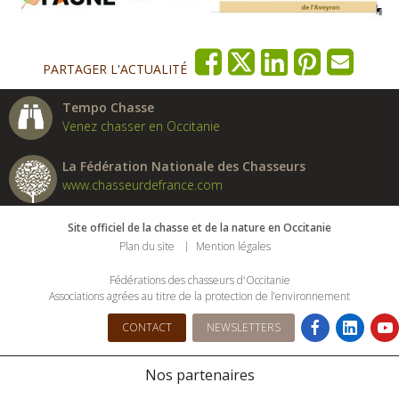
PARTAGER L'ACTUALITÉ
Tempo Chasse
Venez chasser en Occitanie
La Fédération Nationale des Chasseurs
www.chasseurdefrance.com
Site officiel de la chasse et de la nature en Occitanie
Plan du site
Mention légales
Fédérations des chasseurs d'Occitanie
Associations agrées au titre de la protection de l’environnement
CONTACT
NEWSLETTERS
Nos partenaires