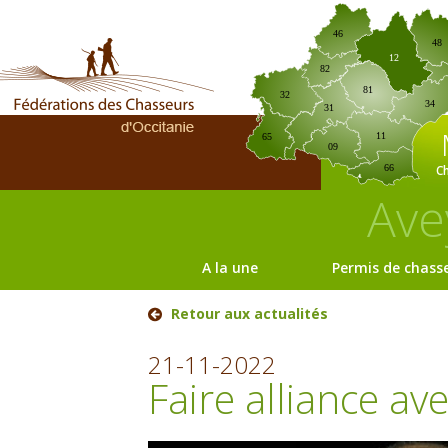
46
48
12
82
81
32
34
31
11
65
09
C
66
Ave
A la une
Permis de chass
Retour aux actualités
21-11-2022
Faire alliance ave