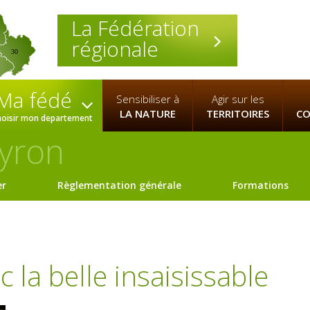
La Fédération
régionale
30
Ma fédé
Sensibiliser à
Agir sur les
LA NATURE
TERRITOIRES
CO
hoisir mon departement
yron
er
Règlementation générale
Formations
c la belle insaisissable