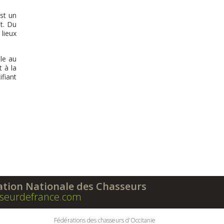
est un
nt. Du
 lieux
ole au
t à la
fiant
ation Nationale des Chasseurs
seurdefrance.com
Fédérations des chasseurs d'Occitanie