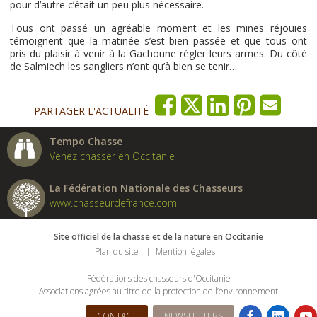
pour d’autre c’était un peu plus nécessaire.
Tous ont passé un agréable moment et les mines réjouies
témoignent que la matinée s’est bien passée et que tous ont
pris du plaisir à venir à la Gachoune régler leurs armes. Du côté
de Salmiech les sangliers n’ont qu’à bien se tenir…
PARTAGER L'ACTUALITÉ
Tempo Chasse
Venez chasser en Occitanie
La Fédération Nationale des Chasseurs
www.chasseurdefrance.com
Site officiel de la chasse et de la nature en Occitanie
Plan du site
Mention légales
Fédérations des chasseurs d'Occitanie
Associations agrées au titre de la protection de l’environnement
CONTACT
NEWSLETTERS