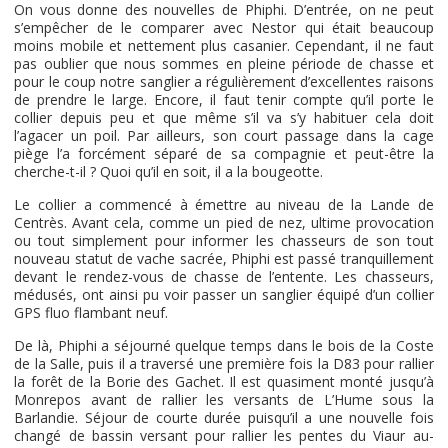
On vous donne des nouvelles de Phiphi. D’entrée, on ne peut
s’empêcher de le comparer avec Nestor qui était beaucoup
moins mobile et nettement plus casanier. Cependant, il ne faut
pas oublier que nous sommes en pleine période de chasse et
pour le coup notre sanglier a régulièrement d’excellentes raisons
de prendre le large. Encore, il faut tenir compte qu’il porte le
collier depuis peu et que même s’il va s’y habituer cela doit
l’agacer un poil. Par ailleurs, son court passage dans la cage
piège l’a forcément séparé de sa compagnie et peut-être la
cherche-t-il ? Quoi qu’il en soit, il a la bougeotte.
Le collier a commencé à émettre au niveau de la Lande de
Centrès. Avant cela, comme un pied de nez, ultime provocation
ou tout simplement pour informer les chasseurs de son tout
nouveau statut de vache sacrée, Phiphi est passé tranquillement
devant le rendez-vous de chasse de l’entente. Les chasseurs,
médusés, ont ainsi pu voir passer un sanglier équipé d’un collier
GPS fluo flambant neuf.
De là, Phiphi a séjourné quelque temps dans le bois de la Coste
de la Salle, puis il a traversé une première fois la D83 pour rallier
la forêt de la Borie des Gachet. Il est quasiment monté jusqu’à
Monrepos avant de rallier les versants de L’Hume sous la
Barlandie. Séjour de courte durée puisqu’il a une nouvelle fois
changé de bassin versant pour rallier les pentes du Viaur au-