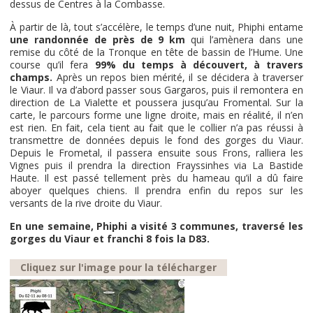
dessus de Centres à la Combasse.
À partir de là, tout s’accélère, le temps d’une nuit, Phiphi entame
une randonnée de près de 9 km
qui l’amènera dans une
remise du côté de la Tronque en tête de bassin de l’Hume. Une
course qu’il fera
99% du temps à découvert, à travers
champs.
Après un repos bien mérité, il se décidera à traverser
le Viaur. Il va d’abord passer sous Gargaros, puis il remontera en
direction de La Vialette et poussera jusqu’au Fromental. Sur la
carte, le parcours forme une ligne droite, mais en réalité, il n’en
est rien. En fait, cela tient au fait que le collier n’a pas réussi à
transmettre de données depuis le fond des gorges du Viaur.
Depuis le Frometal, il passera ensuite sous Frons, ralliera les
Vignes puis il prendra la direction Frayssinhes via La Bastide
Haute. Il est passé tellement près du hameau qu’il a dû faire
aboyer quelques chiens. Il prendra enfin du repos sur les
versants de la rive droite du Viaur.
En une semaine, Phiphi a visité 3 communes, traversé les
gorges du Viaur et franchi 8 fois la D83.
Cliquez sur l'image pour la télécharger