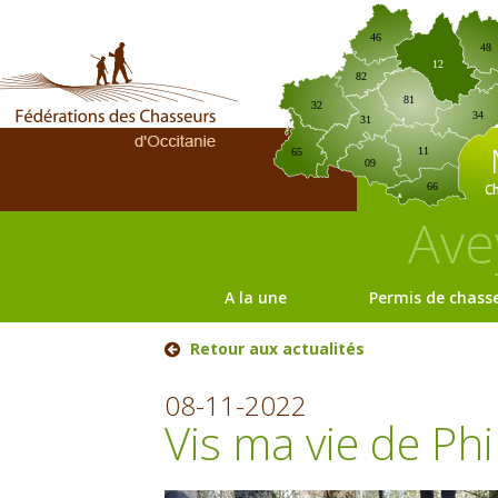
46
48
12
82
81
32
34
31
11
65
09
C
66
Ave
A la une
Permis de chass
Retour aux actualités
08-11-2022
Vis ma vie de Ph