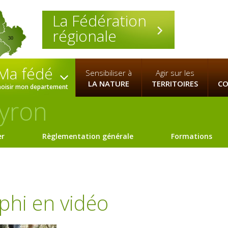
La Fédération
régionale
30
Ma fédé
Sensibiliser à
Agir sur les
LA NATURE
TERRITOIRES
CO
hoisir mon departement
yron
er
Règlementation générale
Formations
iphi en vidéo