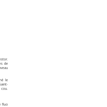
estor.
es de
uveau
né le
aint-
 cou.
e fluo