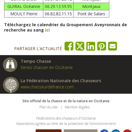
GUIRAL Océanne
06.29.13.59.95
Montjaux
MOULY Pierre
06.82.82.11.15
Pont de Salars
Téléchargez le calendrier du Groupement Aveyronnais de
recherche au sang
ici
PARTAGER L'ACTUALITÉ
Tempo Chasse
Venez chasser en Occitanie
La Fédération Nationale des Chasseurs
www.chasseurdefrance.com
Site officiel de la chasse et de la nature en Occitanie
Plan du site
Mention légales
Fédérations des chasseurs d'Occitanie
Associations agrées au titre de la protection de l’environnement