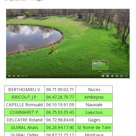
BERTHOMIEU V.
06.71.90.02.71
Nuces
BRICOUT J.P.
06.47.26.79.77
Ambeyrac
CAPELLE Romuald
06.10.19.91.09
Nauviale
COMMARET P.
06.75.93.35.43
Liaucous
DELCAYRE Roland
06.72.98.84.06
Gages
GUIRAL Anaïs
06.26.94.17.40
St Rome de Tarn
GUIRAL Didier
06.87.21.25.12
Montjaux