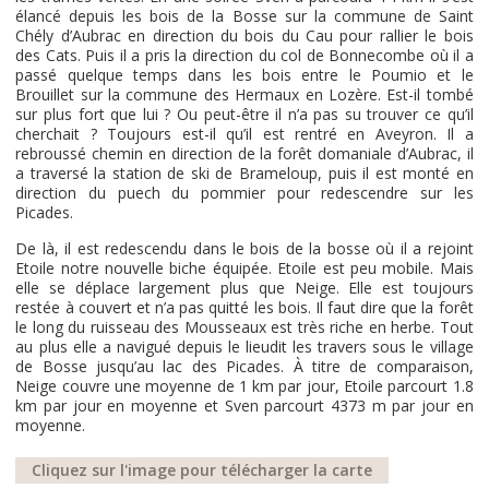
élancé depuis les bois de la Bosse sur la commune de Saint
Chély d’Aubrac en direction du bois du Cau pour rallier le bois
des Cats. Puis il a pris la direction du col de Bonnecombe où il a
passé quelque temps dans les bois entre le Poumio et le
Brouillet sur la commune des Hermaux en Lozère. Est-il tombé
sur plus fort que lui ? Ou peut-être il n’a pas su trouver ce qu’il
cherchait ? Toujours est-il qu’il est rentré en Aveyron. Il a
rebroussé chemin en direction de la forêt domaniale d’Aubrac, il
a traversé la station de ski de Brameloup, puis il est monté en
direction du puech du pommier pour redescendre sur les
Picades.
De là, il est redescendu dans le bois de la bosse où il a rejoint
Etoile notre nouvelle biche équipée. Etoile est peu mobile. Mais
elle se déplace largement plus que Neige. Elle est toujours
restée à couvert et n’a pas quitté les bois. Il faut dire que la forêt
le long du ruisseau des Mousseaux est très riche en herbe. Tout
au plus elle a navigué depuis le lieudit les travers sous le village
de Bosse jusqu’au lac des Picades. À titre de comparaison,
Neige couvre une moyenne de 1 km par jour, Etoile parcourt 1.8
km par jour en moyenne et Sven parcourt 4373 m par jour en
moyenne.
Cliquez sur l'image pour télécharger la carte