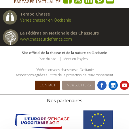
PARTAGER L'ACTUALITÉ
Tempo Chasse
Venez chasser en Occitanie
La Fédération Nationale des Chasseurs
www.chasseurdefrance.com
Site officiel de la chasse et de la nature en Occitanie
Plan du site
Mention légales
Fédérations des chasseurs d'Occitanie
Associations agrées au titre de la protection de l’environnement
CONTACT
NEWSLETTERS
Nos partenaires