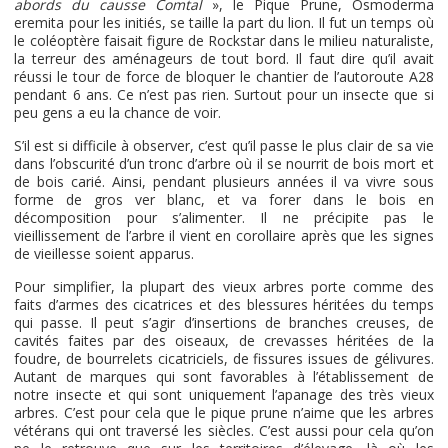
abords du causse Comtal
», le Pique Prune, Osmoderma
eremita pour les initiés, se taille la part du lion. Il fut un temps où
le coléoptère faisait figure de Rockstar dans le milieu naturaliste,
la terreur des aménageurs de tout bord. Il faut dire qu’il avait
réussi le tour de force de bloquer le chantier de l’autoroute A28
pendant 6 ans. Ce n’est pas rien. Surtout pour un insecte que si
peu gens a eu la chance de voir.
S’il est si difficile à observer, c’est qu’il passe le plus clair de sa vie
dans l’obscurité d’un tronc d’arbre où il se nourrit de bois mort et
de bois carié. Ainsi, pendant plusieurs années il va vivre sous
forme de gros ver blanc, et va forer dans le bois en
décomposition pour s’alimenter. Il ne précipite pas le
vieillissement de l’arbre il vient en corollaire après que les signes
de vieillesse soient apparus.
Pour simplifier, la plupart des vieux arbres porte comme des
faits d’armes des cicatrices et des blessures héritées du temps
qui passe. Il peut s’agir d’insertions de branches creuses, de
cavités faites par des oiseaux, de crevasses héritées de la
foudre, de bourrelets cicatriciels, de fissures issues de gélivures.
Autant de marques qui sont favorables à l’établissement de
notre insecte et qui sont uniquement l’apanage des très vieux
arbres. C’est pour cela que le pique prune n’aime que les arbres
vétérans qui ont traversé les siècles. C’est aussi pour cela qu’on