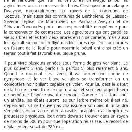
ne le retrouve que sur les territoires d’élevage, là où les
agriculteurs ont su conserver les haies. C’est aussi pour cela que
l’Aveyron, majoritairement au travers de la commune de
Bozouls, mais aussi des communes de Bertholène, de Laissac-
Sévérac l'Église, de Montrozier, de Palmas d'Aveyron et de
Sébazac-Concourès porte une responsabilité européenne pour
la conservation de cet insecte. Les agriculteurs qui ont gardé les
vieux arbres et les très vieux arbres en fin de carrière, mais aussi
les agriculteurs qui ont infligé des blessures régulières aux arbres
en faisant de la feuille pour nourrir le bétail ont ainsi créé un
terrain tout à fait favorable au pique prune.
Il peut vivre plusieurs années sous forme de gros ver blanc. Le
plus souvent 3 ans, parfois 4, parfois 5, plus rarement 6 ans.
Quand le moment sera venu, il va former une coque de
nymphose et le ver blanc va alors se transformer en un
coléoptère noir brillant capable de voler. Pour lui, c’est le début
de la fin de sa vie. Il ne se nourrira pas et son seul objectif sera
de perpétuer l’espèce avant de mourir. Comme il est tout sauf
un athlète, les ébats auront lieu sur l’arbre même où il est né.
Cependant, s’il ne trouve pas chaussure à son pied il lui faudra
s’envoler vers un autre arbre à cavité. Incapable d’accomplir des
prouesses physiques, ledit arbre devra se trouver dans un rayon
de moins de 500 m pour que l’opération réussisse. Le record de
déplacement serait de 780 m….