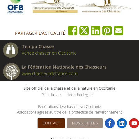
PARTAGER L'ACTUALITÉ
Tempo Chasse
Venez chasser en Occitanie
La Fédération Nationale des Chasseurs
www.chasseurdefrance.com
Site officiel de la chasse et de la nature en Occitanie
Plan du site
Mention légales
Fédérations des chasseurs d'Occitanie
Associations agrées au titre de la protection de l’environnement
CONTACT
NEWSLETTERS