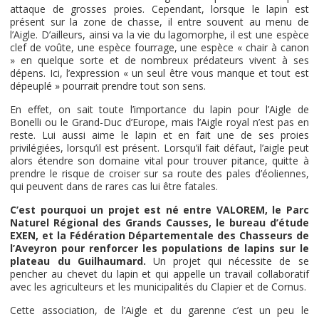
attaque de grosses proies. Cependant, lorsque le lapin est
présent sur la zone de chasse, il entre souvent au menu de
l’Aigle. D’ailleurs, ainsi va la vie du lagomorphe, il est une espèce
clef de voûte, une espèce fourrage, une espèce « chair à canon
» en quelque sorte et de nombreux prédateurs vivent à ses
dépens. Ici, l’expression « un seul être vous manque et tout est
dépeuplé » pourrait prendre tout son sens.
En effet, on sait toute l’importance du lapin pour l’Aigle de
Bonelli ou le Grand-Duc d’Europe, mais l’Aigle royal n’est pas en
reste. Lui aussi aime le lapin et en fait une de ses proies
privilégiées, lorsqu’il est présent. Lorsqu’il fait défaut, l’aigle peut
alors étendre son domaine vital pour trouver pitance, quitte à
prendre le risque de croiser sur sa route des pales d’éoliennes,
qui peuvent dans de rares cas lui être fatales.
C’est pourquoi un projet est né entre VALOREM, le Parc
Naturel Régional des Grands Causses, le bureau d’étude
EXEN, et la Fédération Départementale des Chasseurs de
l’Aveyron pour renforcer les populations de lapins sur le
plateau du Guilhaumard.
Un projet qui nécessite de se
pencher au chevet du lapin et qui appelle un travail collaboratif
avec les agriculteurs et les municipalités du Clapier et de Cornus.
Cette association, de l’Aigle et du garenne c’est un peu le