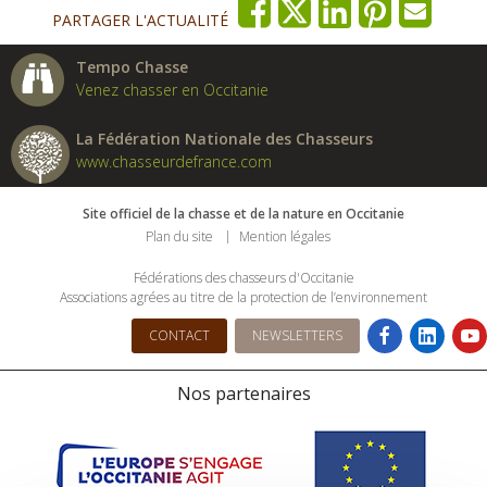
PARTAGER L'ACTUALITÉ
Tempo Chasse
Venez chasser en Occitanie
La Fédération Nationale des Chasseurs
www.chasseurdefrance.com
Site officiel de la chasse et de la nature en Occitanie
Plan du site
Mention légales
Fédérations des chasseurs d'Occitanie
Associations agrées au titre de la protection de l’environnement
CONTACT
NEWSLETTERS
Nos partenaires