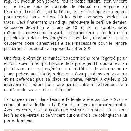
régulier, avec un bon gabarit. Pour la petite histoire, c’est Vincent
qui le flèche sous le contrôle de Martial qui le guide au
télémètre. Lorsqu’il reçoit la flèche, le cerf s’échappe mollement
pour rentrer dans le bois. Là les deux compères perdent sa
trace. C’est finalement David qui retrouvera le cerf. Ce dernier,
va passer devant lui à moins de 10 m, tel un zombie, sans
même lui adresser un regard. Il commencera à s’endormir un
peu plus loin dans des fougères. Cependant, il repartira et une
deuxième dose d’anesthésiant sera nécessaire pour le rendre
pleinement coopératif à la pose du collier GPS.
Une fois l’opération terminée, les techniciens l’ont regardé partir
et l’ont suivi un temps, histoire de le protéger. Eh oui, on est en
plein brame et ses congénères ont eu tôt fait de voir que notre
jeune prétendant à la reproduction n’était pas dans son assiette
et ne défendait plus sa place de brame. Martial a d’ailleurs dû
intervenir en courant pour faire fuir un autre mâle bien décidé à
en découdre avec notre cerf équipé.
Le nouveau venu dans l’équipe fédérale a été baptisé « Sven »
ceux qui ont vu le film « La Reine des neiges » comprendront ».
Avec les cerfs, c’est toujours une histoire d’amour et là ce sont
les filles de Martial et de Vincent qui ont choisi ce sobriquet va lui
porter bonheur.