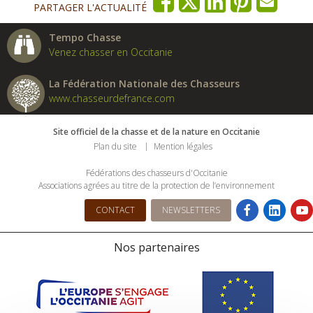
PARTAGER L'ACTUALITÉ
Tempo Chasse
Venez chasser en Occitanie
La Fédération Nationale des Chasseurs
www.chasseurdefrance.com
Site officiel de la chasse et de la nature en Occitanie
Plan du site
Mention légales
Fédérations des chasseurs d'Occitanie
Associations agrées au titre de la protection de l’environnement
CONTACT
NEWSLETTERS
Nos partenaires