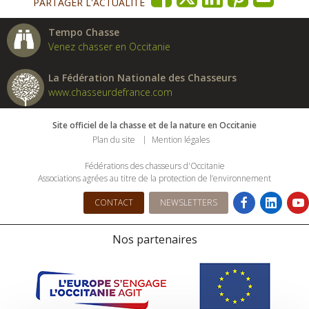
PARTAGER L'ACTUALITÉ
Tempo Chasse
Venez chasser en Occitanie
La Fédération Nationale des Chasseurs
www.chasseurdefrance.com
Site officiel de la chasse et de la nature en Occitanie
Plan du site
Mention légales
Fédérations des chasseurs d'Occitanie
Associations agrées au titre de la protection de l’environnement
CONTACT
NEWSLETTERS
Nos partenaires