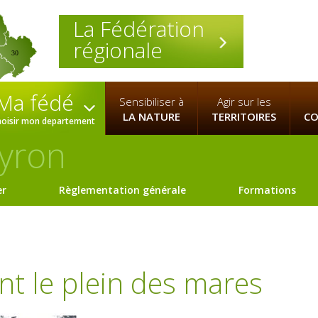
La Fédération
régionale
30
Ma fédé
Sensibiliser à
Agir sur les
LA NATURE
TERRITOIRES
CO
hoisir mon departement
yron
er
Règlementation générale
Formations
nt le plein des mares