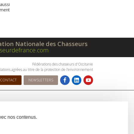
 aussi
ement
ation Nationale des Chasseurs
seurdefrance.com
Fédérations des chasseurs d'Occitanie
iations agrées au titre de la protection de l’environnement
CONTACT
NEWSLETTERS
avec nos contenus.