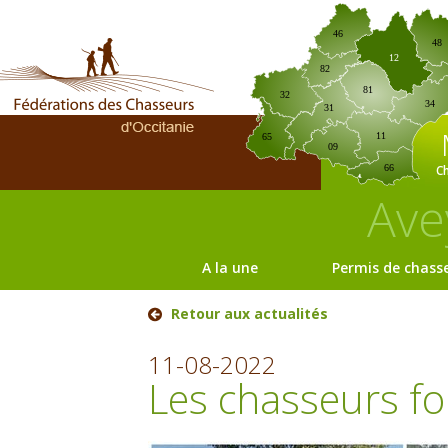
46
48
12
82
81
32
34
31
11
65
09
C
66
Ave
A la une
Permis de chass
Retour aux actualités
11-08-2022
Les chasseurs fo