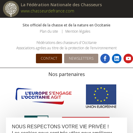
La Fédération Nationale des Chasseurs
www.chasseurdefrance.com
Site officiel de la chasse et de la nature en Occitanie
Plan du site
Mention légales
Fédérations des chasseurs d'Occitanie
Associations agrées au titre de la protection de l’environnement
CONTACT
NEWSLETTERS
Nos partenaires
NOUS RESPECTONS VOTRE VIE PRIVÉE !