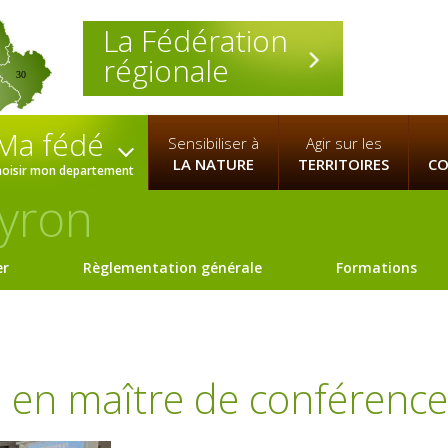
La Fédération
régionale
30
Ma fédé
Sensibiliser à
Agir sur les
LA NATURE
TERRITOIRES
CO
hoisir mon departement
yron
er
Règlementation générale
Formations
 en maître de conférence