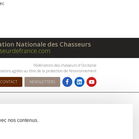
vec
ation Nationale des Chasseurs
seurdefrance.com
Fédérations des chasseurs d'Occitanie
iations agrées au titre de la protection de l’environnement
CONTACT
NEWSLETTERS
avec nos contenus.