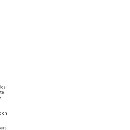
les
ite
e
t on
ours