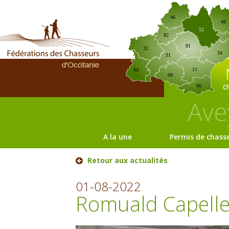
46
48
12
82
81
32
34
31
11
65
09
C
66
Ave
A la une
Permis de chass
Retour aux actualités
01-08-2022
Romuald Capelle