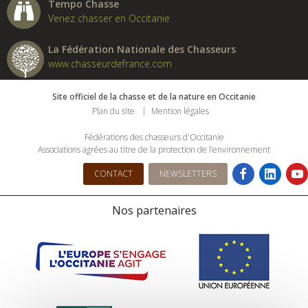
Tempo Chasse
Venez chasser en Occitanie
La Fédération Nationale des Chasseurs
www.chasseurdefrance.com
Site officiel de la chasse et de la nature en Occitanie
Plan du site
Mention légales
Fédérations des chasseurs d'Occitanie
Associations agrées au titre de la protection de l’environnement
CONTACT
NEWSLETTERS
Nos partenaires