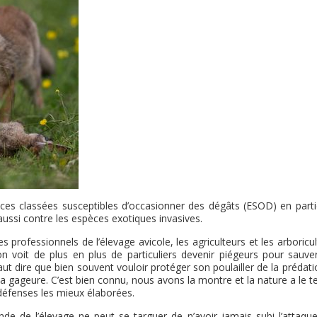
ces classées susceptibles d’occasionner des dégâts (ESOD) en partic
 aussi contre les espèces exotiques invasives.
s professionnels de l’élevage avicole, les agriculteurs et les arboricu
on voit de plus en plus de particuliers devenir piégeurs pour sauver
ut dire que bien souvent vouloir protéger son poulailler de la prédat
 la gageure. C’est bien connu, nous avons la montre et la nature a le 
 défenses les mieux élaborées.
 de l’élevage ne peut se targuer de n’avoir jamais subi l’attaque