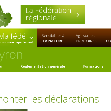
La Fédération
régionale
30
Ma fédé
Sensibiliser à
Agir sur les
LA NATURE
TERRITOIRES
CO
hoisir mon departement
yron
er
Règlementation générale
Formations
monter les déclarations