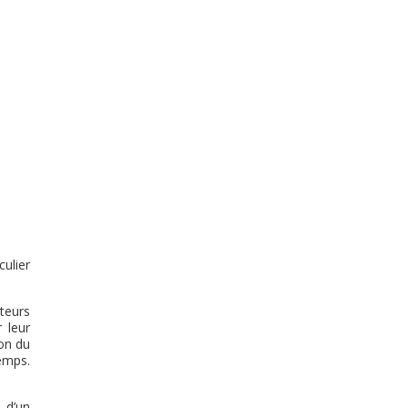
ulier
lteurs
 leur
ion du
temps.
 d’un