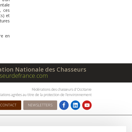
ntale
, ces
s) et
tures
re en
ation Nationale des Chasseurs
seurdefrance.com
Fédérations des chasseurs d'Occitanie
iations agrées au titre de la protection de l’environnement
CONTACT
NEWSLETTERS