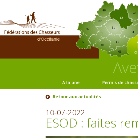
46
48
12
82
81
32
34
31
11
65
09
C
66
Ave
A la une
Permis de chass
Retour aux actualités
10-07-2022
ESOD : faites re