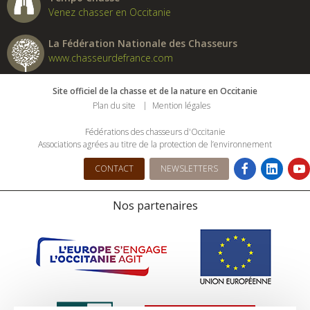
Venez chasser en Occitanie
La Fédération Nationale des Chasseurs
www.chasseurdefrance.com
Site officiel de la chasse et de la nature en Occitanie
Plan du site
Mention légales
Fédérations des chasseurs d'Occitanie
Associations agrées au titre de la protection de l’environnement
CONTACT
NEWSLETTERS
Nos partenaires