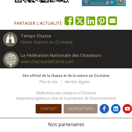
PARTAGER L'ACTUALITÉ
Tempo Chasse
Venez chasser en Occitanie
La Fédération Nationale des Chasseurs
www.chasseurdefrance.com
Site officiel de la chasse et de la nature en Occitanie
Plan du site
Mention légales
Fédérations des chasseurs d'Occitanie
Associations agrées au titre de la protection de l’environnement
CONTACT
NEWSLETTERS
Nos partenaires