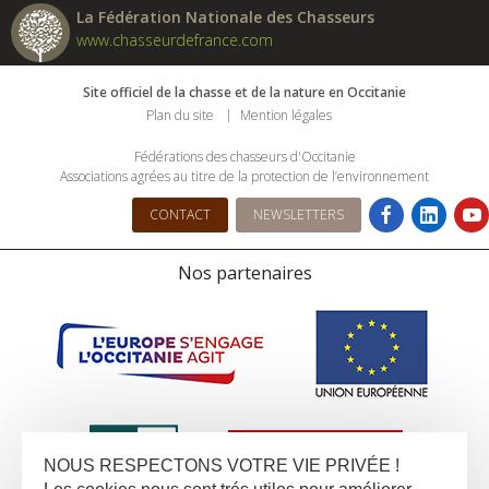
La Fédération Nationale des Chasseurs
www.chasseurdefrance.com
Site officiel de la chasse et de la nature en Occitanie
Plan du site
Mention légales
Fédérations des chasseurs d'Occitanie
Associations agrées au titre de la protection de l’environnement
CONTACT
NEWSLETTERS
Nos partenaires
NOUS RESPECTONS VOTRE VIE PRIVÉE !