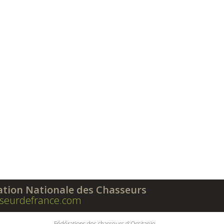
ation Nationale des Chasseurs
seurdefrance.com
Fédérations des chasseurs d'Occitanie