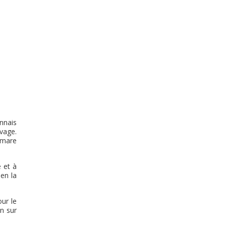
onnais
vage.
e mare
 et à
 en la
our le
on sur