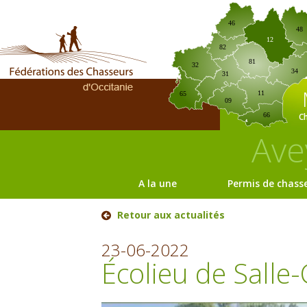
46
48
12
82
81
32
34
31
11
65
09
C
66
Ave
A la une
Permis de chass
Retour aux actualités
23-06-2022
Écolieu de Salle-