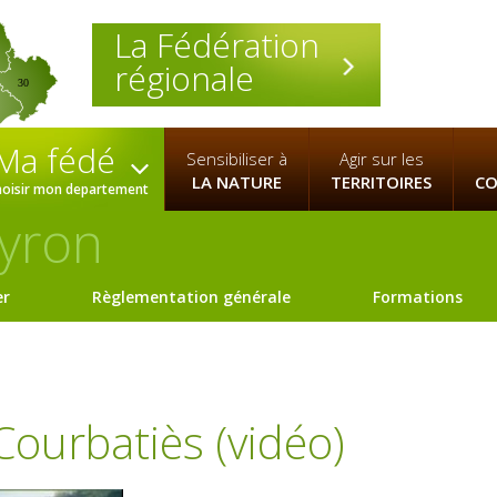
La Fédération
régionale
30
Ma fédé
Sensibiliser à
Agir sur les
LA NATURE
TERRITOIRES
CO
hoisir mon departement
yron
er
Règlementation générale
Formations
Courbatiès (vidéo)