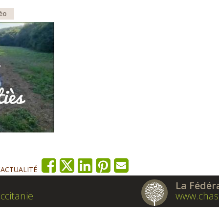
déo
'ACTUALITÉ
La Fédér
ccitanie
www.chas