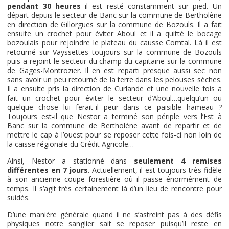
pendant 30 heures
il est resté constamment sur pied. Un
départ depuis le secteur de Banc sur la commune de Bertholène
en direction de Gillorgues sur la commune de Bozouls. Il a fait
ensuite un crochet pour éviter Aboul et il a quitté le bocage
bozoulais pour rejoindre le plateau du causse Comtal. Là il est
retourné sur Vayssettes toujours sur la commune de Bozouls
puis a rejoint le secteur du champ du capitaine sur la commune
de Gages-Montrozier. Il en est reparti presque aussi sec non
sans avoir un peu retourné de la terre dans les pelouses sèches.
Il a ensuite pris la direction de Curlande et une nouvelle fois a
fait un crochet pour éviter le secteur d’Aboul…quelqu’un ou
quelque chose lui ferait-il peur dans ce paisible hameau ?
Toujours est-il que Nestor a terminé son périple vers l’Est à
Banc sur la commune de Bertholène avant de repartir et de
mettre le cap à l’ouest pour se reposer cette fois-ci non loin de
la caisse régionale du Crédit Agricole…
Ainsi, Nestor a stationné dans
seulement 4 remises
différentes en 7 jours
. Actuellement, il est toujours très fidèle
à son ancienne coupe forestière où il passe énormément de
temps. Il s’agit très certainement là d’un lieu de rencontre pour
suidés.
D’une manière générale quand il ne s’astreint pas à des défis
physiques notre sanglier sait se reposer puisqu’il reste en