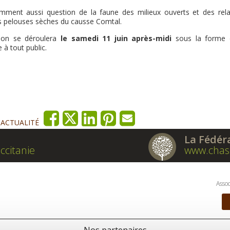
emment aussi question de la faune des milieux ouverts et des rela
es pelouses sèches du causse Comtal.
ation se déroulera
le samedi 11 juin après-midi
sous la forme 
à tout public.
'ACTUALITÉ
La Fédér
ccitanie
www.chas
Assoc