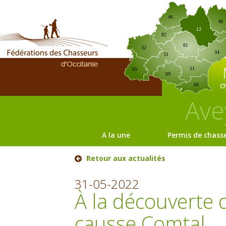
46
48
12
82
81
32
34
31
11
65
09
C
66
Ave
A la une
Permis de chass
Retour aux actualités
31-05-2022
À la découverte 
causse Comtal