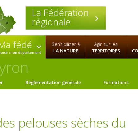
La Fédération
régionale
30
Ma fédé
Sensibiliser à
Agir sur les
LA NATURE
TERRITOIRES
CO
hoisir mon departement
yron
er
Règlementation générale
Formations
des pelouses sèches du