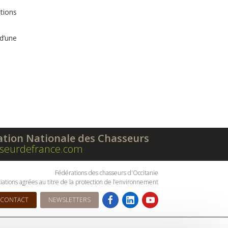
tions
d’une
ation Nationale des Chasseurs
seurdefrance.com
Fédérations des chasseurs d'Occitanie
iations agrées au titre de la protection de l’environnement
CONTACT
NEWSLETTERS