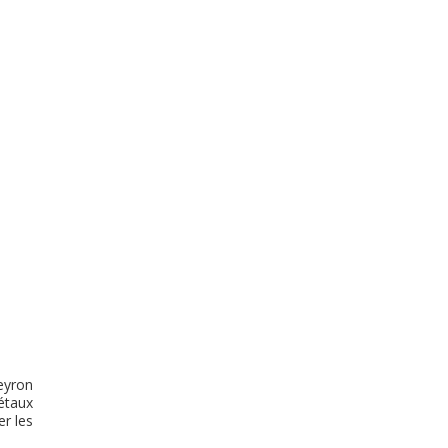
eyron
étaux
r les