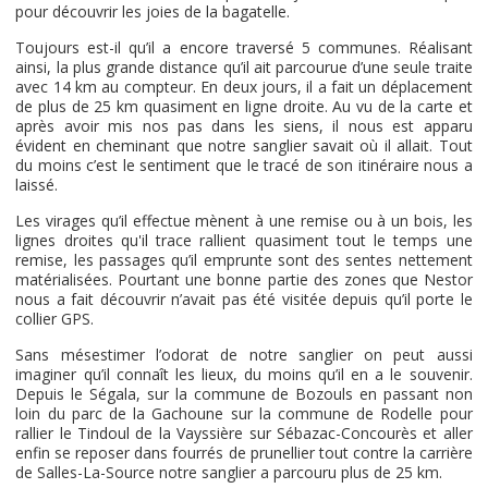
pour découvrir les joies de la bagatelle.
Toujours est-il qu’il a encore traversé 5 communes. Réalisant
ainsi, la plus grande distance qu’il ait parcourue d’une seule traite
avec 14 km au compteur. En deux jours, il a fait un déplacement
de plus de 25 km quasiment en ligne droite. Au vu de la carte et
après avoir mis nos pas dans les siens, il nous est apparu
évident en cheminant que notre sanglier savait où il allait. Tout
du moins c’est le sentiment que le tracé de son itinéraire nous a
laissé.
Les virages qu’il effectue mènent à une remise ou à un bois, les
lignes droites qu'il trace rallient quasiment tout le temps une
remise, les passages qu’il emprunte sont des sentes nettement
matérialisées. Pourtant une bonne partie des zones que Nestor
nous a fait découvrir n’avait pas été visitée depuis qu’il porte le
collier GPS.
Sans mésestimer l’odorat de notre sanglier on peut aussi
imaginer qu’il connaît les lieux, du moins qu’il en a le souvenir.
Depuis le Ségala, sur la commune de Bozouls en passant non
loin du parc de la Gachoune sur la commune de Rodelle pour
rallier le Tindoul de la Vayssière sur Sébazac-Concourès et aller
enfin se reposer dans fourrés de prunellier tout contre la carrière
de Salles-La-Source notre sanglier a parcouru plus de 25 km.